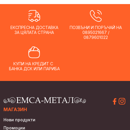
be
be
chosen
chosen
on
on
the
the
ЕКСПРЕСНА ДОСТАВКА
ПОЗВЪНИ И ПОРЪЧАЙ НА
product
product
ЗА ЦЯЛАТА СТРАНА
0895021667 /
page
page
0879601022
КУПИ НА КРЕДИТ С
БАНКА ДСК ИЛИ ПАРИБА
МАГАЗИН
Нови продукти
Промоции