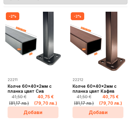
-2%
-2%
АЩИ
This
This
22211
22212
product
product
Колче 60x40x2мм с
Колче 60x40x2мм с
has
планка цвят Сив
has
планка цвят Кафяв
41,50
€
40,75
€
41,50
€
40,75
€
multiple
multiple
(81,17 лв.)
(79,70 лв.)
(81,17 лв.)
(79,70 лв.)
variants.
variants.
Добави
Добави
The
The
options
options
may
may