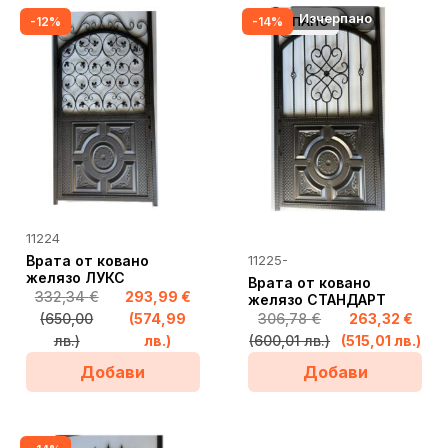
Изчерпано
-12%
ИЗЧЕРПАНО
-14%
АЩИ
This
11224
This
product
Врата от ковано
11225-
product
has
желязо ЛУКС
Врата от ковано
332,34
€
293,99
€
has
желязо СТАНДАРТ
multiple
(650,00
(574,99
306,78
€
263,32
€
multiple
variants.
лв.)
лв.)
(600,01 лв.)
(515,01 лв.)
variants.
The
Добави
Добави
The
options
options
may
may
be
be
chosen