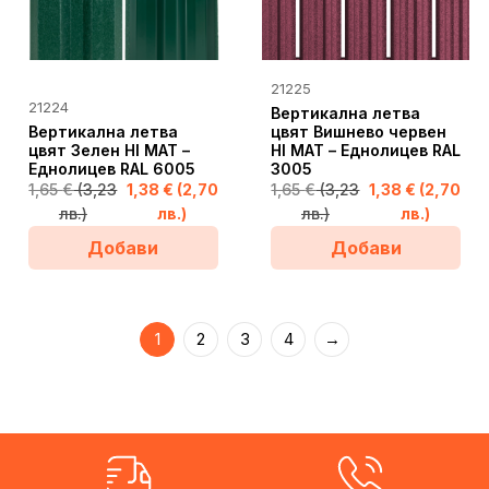
This
21225
This
product
21224
Вертикална летва
product
Вертикална летва
has
цвят Вишнево червен
has
цвят Зелен HI MAT –
HI MAT – Еднолицев RAL
multiple
Еднолицев RAL 6005
3005
multiple
variants.
1,65
€
(3,23
1,38
€
(2,70
1,65
€
(3,23
1,38
€
(2,70
variants.
The
лв.)
лв.)
лв.)
лв.)
The
options
Добави
Добави
options
may
may
be
be
chosen
chosen
1
2
3
4
→
on
on
the
the
product
product
page
page