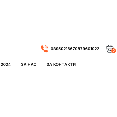
0895021667
0879601022
0
 2024
ЗА НАС
ЗА КОНТАКТИ