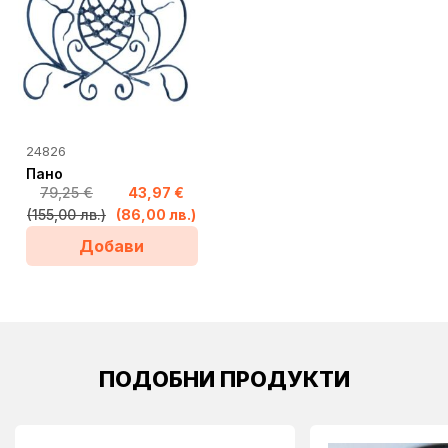
24826
Пано
79,25
€
43,97
€
Original
Текущата
(155,00 лв.)
(86,00 лв.)
price
цена
Добави
was:
е:
79,25 €
43,97 €
(155,00
(86,00
лв.).
лв.).
ПОДОБНИ ПРОДУКТИ