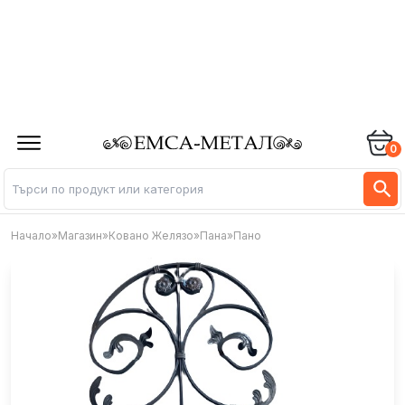
0
Начало
»
Магазин
»
Ковано Желязо
»
Пана
»
Пано