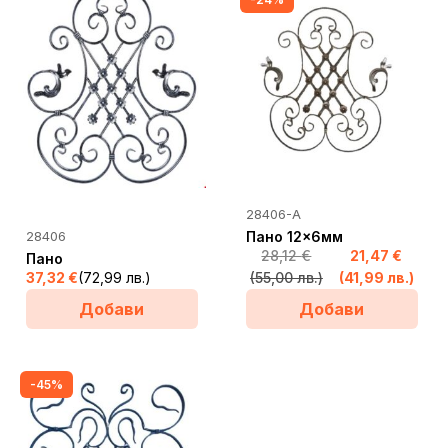
28406-A
28406
Пано 12×6мм
28,12
€
21,47
€
Пано
Original
Текущата
37,32
€
(72,99 лв.)
(55,00 лв.)
(41,99 лв.)
price
цена
Добави
Добави
was:
е:
28,12 €
21,47 €
(55,00
(41,99
-45%
лв.).
лв.).