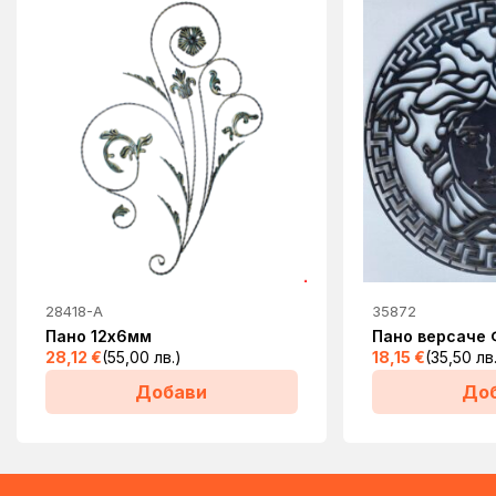
28418-А
35872
Пано 12х6мм
Пано версаче
28,12
€
(55,00 лв.)
18,15
€
(35,50 лв
Добави
До